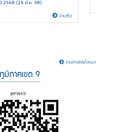
ปี 2568 (26 มี.ค. 68)
กปภ.ข.9
อ่านต่อ
จัด
กิจกรรม
"ก๋วยฮ่วม
ใจ๋
ฮ
อม
อ่านข่าวสารทั้งหมด
บุญ"
ภูมิภาคเขต 9
ประจำ
ปี
2568
@PWA9