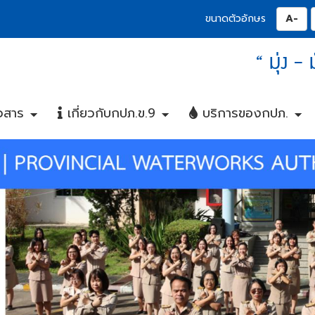
ปุ่
ขนาดตัวอักษร
“ มุ่ง -
วสาร
เกี่ยวกับกปภ.ข.9
บริการของกปภ.
+
+
+
+
+
+