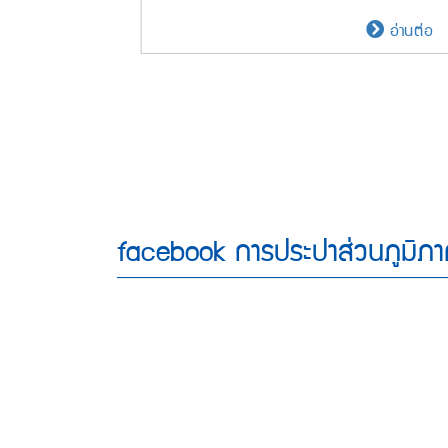
**
อ่านต่อ
แม
ร่
ส่ง
เส
คว
ปล
ช่ว
เท
facebook การประปาส่วนภูมิภ
ปี
ให