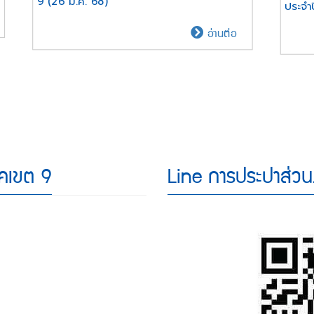
9 (26 มี.ค. 68)
ประจำ
กปภ.สาขา
ผู้
อ่านต่อ
่ริม
ว่าการ
วมใจ
การ
ประปา
ริม
ส่วน
าม
ภูมิภาค
อดภัย
ประกาศ
ง
นโยบาย
ศกาล
าคเขต 9
Line การประปาส่วน
"กปภ.ต้อง
มา
ม่**
ก่อน"
ณ
การ
ประปา
ส่วน
ภูมิภาค
เขต