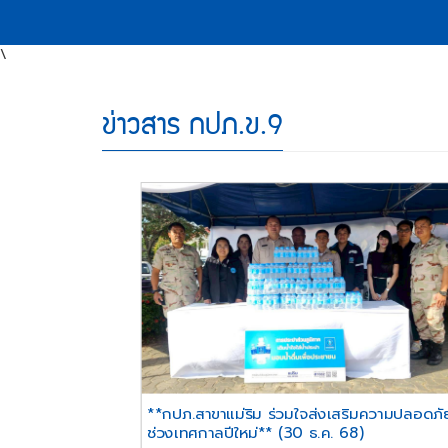
\
ข่าวสาร กปภ.ข.9
**กปภ.สาขาแม่ริม ร่วมใจส่งเสริมความปลอดภั
ช่วงเทศกาลปีใหม่** (30 ธ.ค. 68)