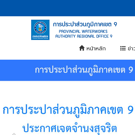
Accessibility
หน้า
Contact
ข้าม
ไป
Menu
แรก
ยัง
ตรา
เนื้อหา
(การ
(Skip
สัญลักษณ์
to
ประปา
content)
และ
ข้าม
ส่วน
หน้าหลัก
ข่า
ค่า
ไป
ยัง
ภูมิภาค
นิยม
Slide
เมนู
(Skip
การ
Banner
เขต
to
ประปา
menu)
9)
หน้า
ส่วน
ค้นหา
ข้อมูล
ภูมิภาค
ใน
เว็บไซต์
(Search)
หน้า
แผนผัง