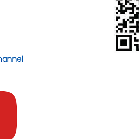
9
hannel