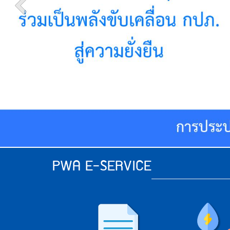
เว็บไซต์
(Sitemap)
ตัว
ช่วย
เหลือ
การ
เข้า
ถึง
เว็บไซต์
หน้า
หลัก
หรือ
โฮมเพจ
หน้า
แจ้ง
เรื่อง
PWA E-SERVICE
ร้อง
PWA
เรียน
E-
หน้า
โทรศัพท์,โทรสาร,อีเมล์
Service
หน้า
คำถาม
ยอด