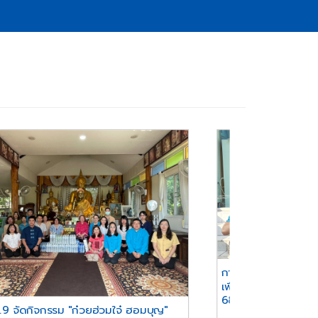
การประปาส่วนภูมิภาค
เพื่อเปลี่ยนเป็นหนังส
68)
.9 จัดกิจกรรม "ก๋วยฮ่วมใจ๋ ฮอมบุญ"