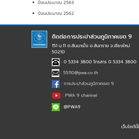
ปีงบประมาณ 2563
ปีงบประมาณ 2562
ติดต่อการประปาส่วนภูมิภาคเขต 9
151 ม.11 ต.สันนาเม็ง อ.สันทราย จ.เชียงใหม่
50210
: 0 5334 3800 โทรสาร 0 5334 3800
:
55110@pwa.co.th
:
การประปาส่วนภูมิภาคเขต 9
:
PWA 9 channel
: @PWA9
เว็บไซต์