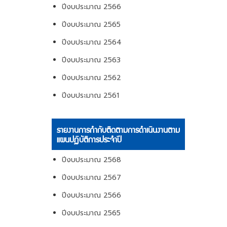
เว็บไซต์
ปีงบประมาณ 2566
(Sitemap)
ตัว
ปีงบประมาณ 2565
ช่วย
เหลือ
ปีงบประมาณ 2564
การ
ปีงบประมาณ 2563
เข้า
ถึง
ปีงบประมาณ 2562
เว็บไซต์
หน้า
ปีงบประมาณ 2561
หลัก
หรือ
โฮมเพจ
รายงานการกำกับติดตามการดำเนินงานตาม
หน้า
แผนปฏิบัติการประจำปี
แจ้ง
เรื่อง
ปีงบประมาณ 2568
ร้อง
เรียน
ปีงบประมาณ 2567
หน้า
โทรศัพท์,โทรสาร,อีเมล์
ปีงบประมาณ 2566
หน้า
คำถาม
ปีงบประมาณ 2565
ยอด