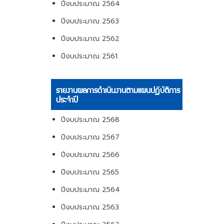
ปีงบประมาณ 2564
ฮิต
ปีงบประมาณ 2563
ปีงบประมาณ 2562
ปีงบประมาณ 2561
รายงานผลการดำเนินงานตามแผนปฏิบัติการ
ประจำปี
ปีงบประมาณ 2568
ปีงบประมาณ 2567
ปีงบประมาณ 2566
ปีงบประมาณ 2565
ปีงบประมาณ 2564
ปีงบประมาณ 2563