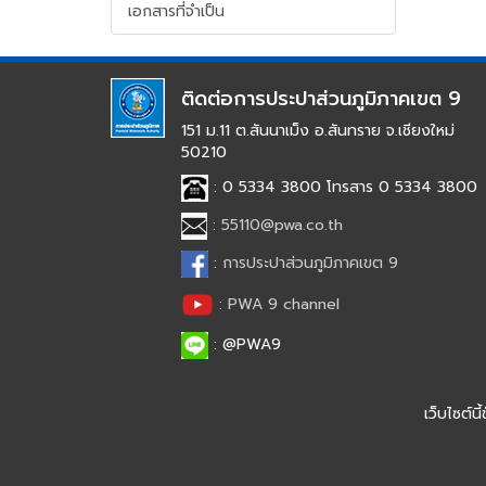
เว็บไซต์
เอกสารที่จำเป็น
(Sitemap)
ตัว
ช่วย
เหลือ
ติดต่อการประปาส่วนภูมิภาคเขต 9
การ
เข้า
151 ม.11 ต.สันนาเม็ง อ.สันทราย จ.เชียงใหม่
ถึง
50210
เว็บไซต์
: 0 5334 3800 โทรสาร 0 5334 3800
หน้า
หลัก
:
55110@pwa.co.th
หรือ
โฮมเพจ
:
การประปาส่วนภูมิภาคเขต 9
หน้า
:
PWA 9 channel
แจ้ง
เรื่อง
: @PWA9
ร้อง
เรียน
หน้า
โทรศัพท์,โทรสาร,อีเมล์
เว็บไซต์
หน้า
คำถาม
Web
ยอด