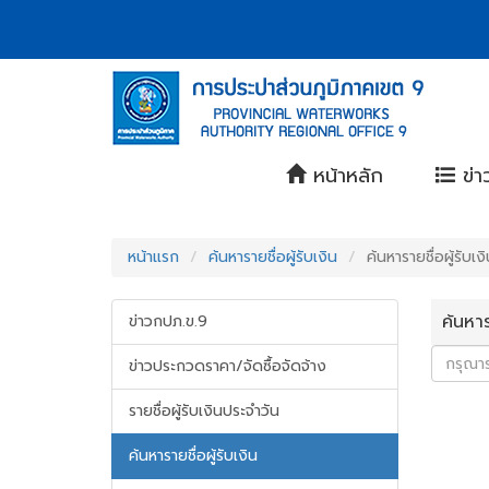
Accessibility
หน้า
Contact
ข้าม
ไป
Menu
แรก
ยัง
ตรา
เนื้อหา
(การ
(Skip
สัญลักษณ์
to
ประปา
content)
และ
ข้าม
ส่วน
หน้าหลัก
ข่า
ค่า
ไป
ยัง
ภูมิภาค
นิยม
เมนู
(Skip
การ
เขต
หน้าแรก
ค้นหารายชื่อผู้รับเงิน
ค้นหารายชื่อผู้รับเ
to
ประปา
menu)
9)
หน้า
ค้นหาร
ข่าวกปภ.ข.9
ส่วน
ค้นหา
ข้อมูล
ภูมิภาค
ข่าวประกวดราคา/จัดซื้อจัดจ้าง
ใน
เว็บไซต์
รายชื่อผู้รับเงินประจำวัน
(Search)
หน้า
ค้นหารายชื่อผู้รับเงิน
แผนผัง