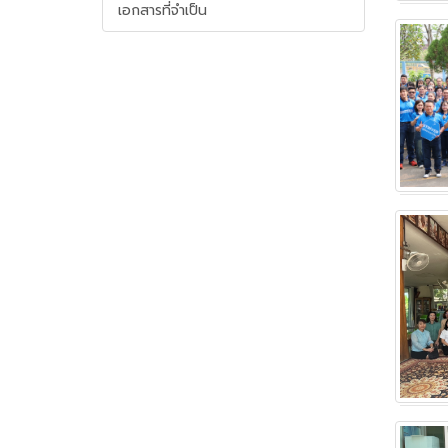
เว็บไซต์
เอกสารที่จำเป็น
(Sitemap)
ตัว
ช่วย
เหลือ
การ
เข้า
ถึง
เว็บไซต์
หน้า
หลัก
หรือ
โฮมเพจ
หน้า
แจ้ง
เรื่อง
ร้อง
เรียน
หน้า
โทรศัพท์,โทรสาร,อีเมล์
หน้า
คำถาม
ยอด