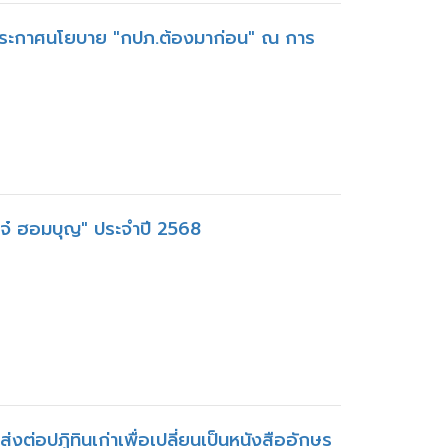
ค ประกาศนโยบาย "กปภ.ต้องมาก่อน" ณ การ
ใจ๋ ฮอมบุญ" ประจำปี 2568
งต่อปฏิทินเก่าเพื่อเปลี่ยนเป็นหนังสืออักษร