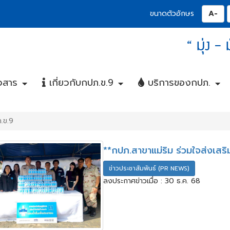
ปุ่
ขนาดตัวอักษร
“ มุ่ง -
วสาร
เกี่ยวกับกปภ.ข.9
บริการของกปภ.
+
+
+
+
+
+
ภ.ข.9
**กปภ.สาขาแม่ริม ร่วมใจส่งเสร
ข่าวประชาสัมพันธ์ (PR NEWS)
ลงประกาศข่าวเมื่อ : 30 ธ.ค. 68