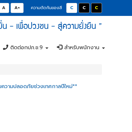
มลดขนาดตัวอักษรลง 0.8 เท่า
ปุ่มปรับตัวอักษรให้เป็นขนาด 14 pixel
ปุ่มเพิ่มขนาดตัวอักษรอีก 1.2 เท่า
ปุ่มปรับสีตัวอักษร และสีพื้นหลังให
ปุ่มปรับสีตัวอักษรสีขาว แล
ปุ่มปรับสีตัวอักษรส
ความตัดกันของสี
 มั่น - เพื่อปวงชน - สู่ความยั่งยืน ”
ติดต่อกปภ.ข.9
สำหรับพนักงาน
+
+
+
+
ิมความปลอดภัยช่วงเทศกาลปีใหม่**