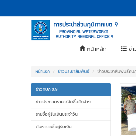
Accessibility
หน้า
Contact
ข้าม
ไป
Menu
แรก
ยัง
ตรา
เนื้อหา
(การ
(Skip
สัญลักษณ์
to
ประปา
content)
และ
ข้าม
ส่วน
หน้าหลัก
ข่า
ค่า
ไป
ยัง
ภูมิภาค
นิยม
เมนู
(Skip
การ
เขต
หน้าแรก
ข่าวประชาสัมพันธ์
ข่าวประชาสัมพันธ์กป
to
ประปา
menu)
9)
หน้า
ข่าวกปภ.ข.9
ส่วน
ค้นหา
ข้อมูล
ภูมิภาค
ข่าวประกวดราคา/จัดซื้อจัดจ้าง
ใน
เว็บไซต์
รายชื่อผู้รับเงินประจำวัน
(Search)
หน้า
ค้นหารายชื่อผู้รับเงิน
แผนผัง