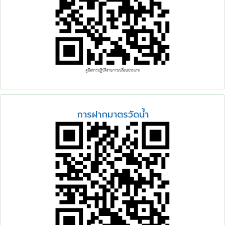
เว็บไซต์
(Sitemap)
ตัว
ช่วย
เหลือ
การ
เข้า
ถึง
เว็บไซต์
หน้า
หลัก
หรือ
การฝากมาตรวัดน้ำ
โฮมเพจ
หน้า
แจ้ง
เรื่อง
ร้อง
เรียน
หน้า
โทรศัพท์,โทรสาร,อีเมล์
หน้า
คำถาม
ยอด