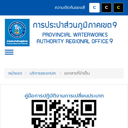
Accessibility
หน้า
Contact
ข้าม
ปุ่มปรับสีตัวอักษร 
ปุ่มปรับสีต
ปุ่ม
ความตัดกันของสี
ไป
Menu
แรก
ยัง
ตรา
เนื้อหา
(การ
(Skip
สัญลักษณ์
to
ประปา
content)
และ
ข้าม
ส่วน
ค่า
ไป
Toggle Menu
ยัง
ภูมิภาค
นิยม
เมนู
(Skip
การ
เขต
to
หน้าแรก
บริการของกปภ.
เอกสารที่จำเป็น
ประปา
menu)
9)
หน้า
ส่วน
ค้นหา
เอกสาร
ข้อมูล
ภูมิภาค
คู่มือการปฏิบัติงานการเปลี่ยนประเภท
ใน
ต่างๆ
เว็บไซต์
(Search)
หน้า
แผนผัง